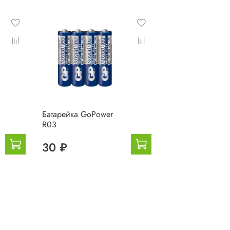
Батарейка GoPower
R03
30 ₽