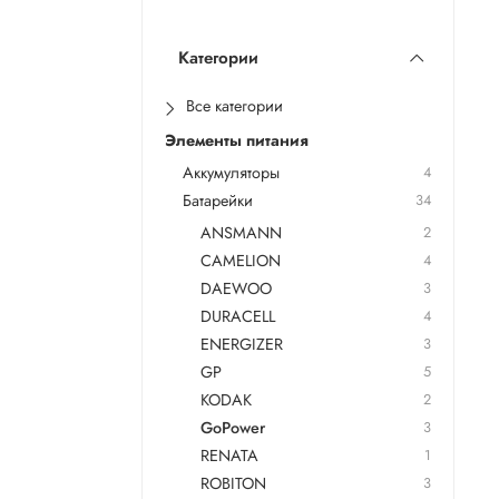
Категории
Все категории
Элементы питания
Аккумуляторы
4
Батарейки
34
ANSMANN
2
CAMELION
4
DAEWOO
3
DURACELL
4
ENERGIZER
3
GP
5
KODAK
2
GoPower
3
RENATA
1
ROBITON
3