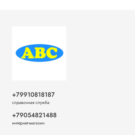
+79910818187
справочная служба
+79054821488
интернет-магазин