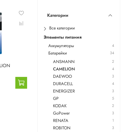
Категории
Все категории
Элементы питания
Аккумуляторы
4
Батарейки
34
ANSMANN
2
LION
CAMELION
4
DAEWOO
3
DURACELL
4
ENERGIZER
3
GP
5
KODAK
2
GoPower
3
RENATA
1
ROBITON
3