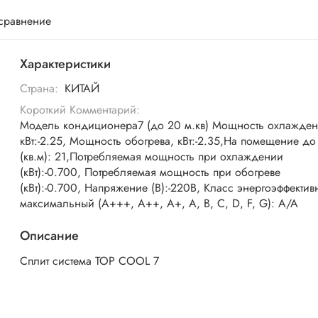
 сравнение
Характеристики
Страна:
КИТАЙ
Короткий Комментарий:
Модель кондиционера7 (до 20 м.кв) Мощность охлажден
кВт:-2.25, Мощность обогрева, кВт:-2.35,На помещение до
(кв.м): 21,Потребляемая мощность при охлаждении
(кВт):-0.700, Потребляемая мощность при обогреве
(кВт):-0.700, Напряжение (В):-220В, Класс энергоэффектив
максимальный (A+++, A++, A+, A, B, C, D, F, G): A/A
Описание
Сплит система TOP COOL 7