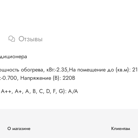
Отзывы
ндиционера
ощность обогрева, кВт:-2.35,На помещение до (кв.м): 
:-0.700, Напряжение (В): 220В
++, A+, A, B, C, D, F, G): A/A
О магазине
Клиентам