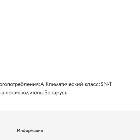
ргопотребления:A Климатический класс:SN-T
на-производитель:Беларусь
Информация