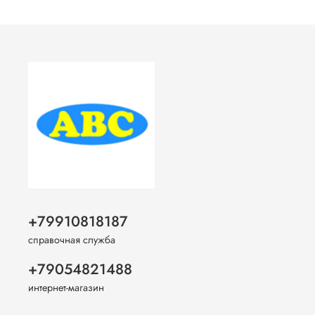
+79910818187
справочная служба
+79054821488
интернет-магазин