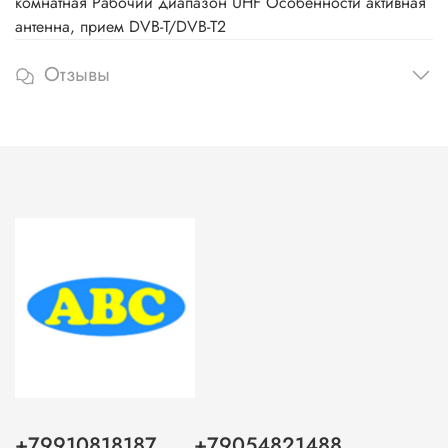
комнатная Рабочий диапазон UHF Особенности активная
антенна, прием DVB-T/DVB-T2
Отзывы
+79910818187
+79054821488